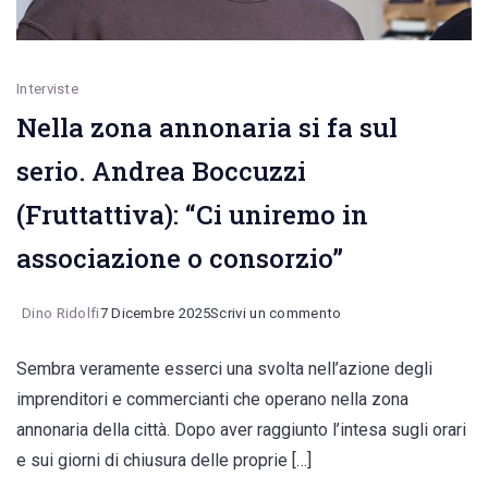
Interviste
Nella zona annonaria si fa sul
serio. Andrea Boccuzzi
(Fruttattiva): “Ci uniremo in
associazione o consorzio”
on
Dino Ridolfi
7 Dicembre 2025
Scrivi un commento
Nella
Sembra veramente esserci una svolta nell’azione degli
zona
imprenditori e commercianti che operano nella zona
annonaria
annonaria della città. Dopo aver raggiunto l’intesa sugli orari
si
e sui giorni di chiusura delle proprie […]
fa