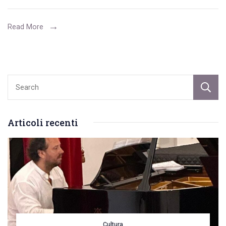
sul
serio.
Read More
Andrea
Boccuzzi
(Fruttattiva):
“Ci
uniremo
in
Articoli recenti
associazione
o
consorzio”
Cultura