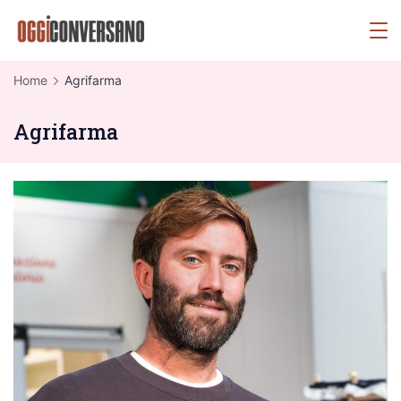
Skip
OggiConversano
to
content
Home
Agrifarma
Agrifarma