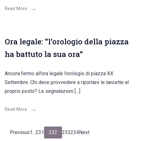
Read More
Ora legale: “l’orologio della piazza
ha battuto la sua ora”
Ancora fermo all’ora legale l’orologio di piazza XX
Settembre. Chi deve provvedere a riportare le lancette al
proprio posto? Le segnalazioni […]
Read More
Navigazione
Page
Page
Page
Page
Page
Previous
1
…
231
232
233
234
Next