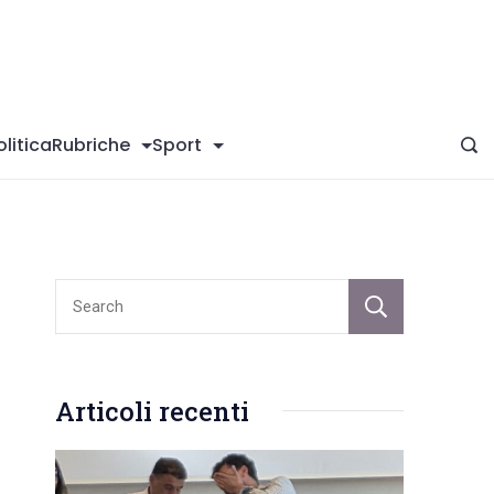
giConversano
olitica
Rubriche
Sport
Sear
Articoli recenti