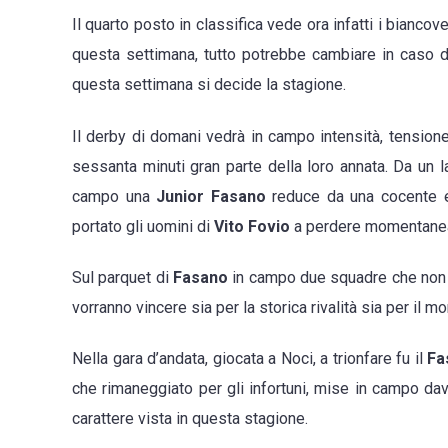
non
Il quarto posto in classifica vede ora infatti i biancov
dipende
questa settimana, tutto potrebbe cambiare in caso di
solo
questa settimana si decide la stagione.
da
noi,
Il derby di domani vedrà in campo intensità, tensione
ma
sessanta minuti gran parte della loro annata. Da un l
daremo
campo una
Junior Fasano
reduce da una cocente e
il
portato gli uomini di
Vito Fovio
a perdere momentanea
massim
Sul parquet di
Fasano
in campo due squadre che non 
fino
vorranno vincere sia per la storica rivalità sia per il m
alla
fine”
Nella gara d’andata, giocata a Noci, a trionfare fu il
Fa
che rimaneggiato per gli infortuni, mise in campo da
carattere vista in questa stagione.