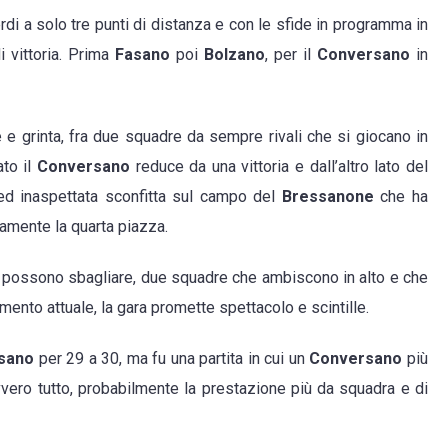
erdi a solo tre punti di distanza e con le sfide in programma in
 vittoria. Prima
Fasano
poi
Bolzano
, per il
Conversano
in
 e grinta, fra due squadre da sempre rivali che si giocano in
ato il
Conversano
reduce da una vittoria e dall’altro lato del
d inaspettata sconfitta sul campo del
Bressanone
che ha
mente la quarta piazza.
o
possono sbagliare, due squadre che ambiscono in alto e che
omento attuale, la gara promette spettacolo e scintille.
sano
per 29 a 30, ma fu una partita in cui un
Conversano
più
vvero tutto, probabilmente la prestazione più da squadra e di