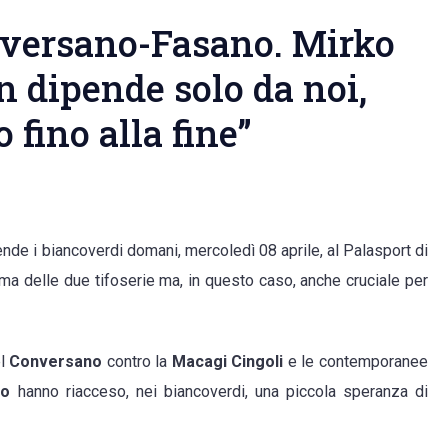
nversano-Fasano. Mirko
on dipende solo da noi,
fino alla fine”
no,
nde i biancoverdi domani, mercoledì 08 aprile, al Palasport di
ima delle due tifoserie ma, in questo caso, anche cruciale per
ano-
el
Conversano
contro la
Macagi
Cingoli
e le contemporanee
:
no
hanno riacceso, nei biancoverdi, una piccola speranza di