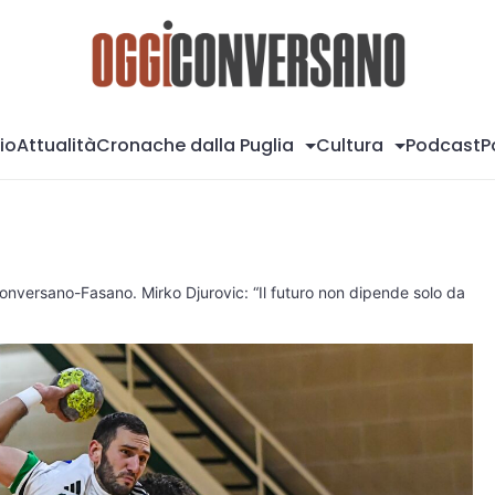
Og
io
Attualità
Cronache dalla Puglia
Cultura
Podcast
P
nversano-Fasano. Mirko Djurovic: “Il futuro non dipende solo da