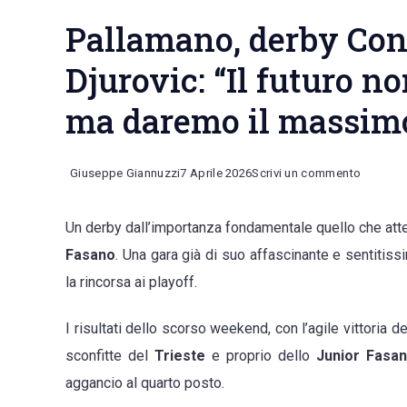
Pallamano, derby Co
Djurovic: “Il futuro n
ma daremo il massimo 
on
Giuseppe Giannuzzi
7 Aprile 2026
Scrivi un commento
Pallama
Un derby dall’importanza fondamentale quello che atte
derby
Fasano
. Una gara già di suo affascinante e sentitiss
Convers
la rincorsa ai playoff.
Fasano.
Mirko
I risultati dello scorso weekend, con l’agile vittoria d
Djurovic
sconfitte del
Trieste
e proprio dello
Junior Fasa
“Il
aggancio al quarto posto.
futuro