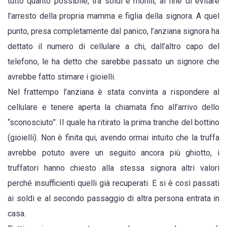
tutto quanto possibile, tra soldi e monili, al fine di evitare
per
l’arresto della propria mamma e figlia della signora. A quel
essere
punto, presa completamente dal panico, l’anziana signora ha
arrestata
dettato il numero di cellulare a chi, dall’altro capo del
e
telefono, le ha detto che sarebbe passato un signore che
ha
avrebbe fatto stimare i gioielli.
bisogno
Nel frattempo l’anziana è stata convinta a rispondere al
di
cellulare e tenere aperta la chiamata fino all’arrivo dello
soldi”.
“sconosciuto”. Il quale ha ritirato la prima tranche del bottino
Ladri
(gioielli). Non è finita qui, avendo ormai intuito che la truffa
via
avrebbe potuto avere un seguito ancora più ghiotto, i
col
truffatori hanno chiesto alla stessa signora altri valori
bottino
perché insufficienti quelli già recuperati. E si è così passati
ai soldi e al secondo passaggio di altra persona entrata in
casa.