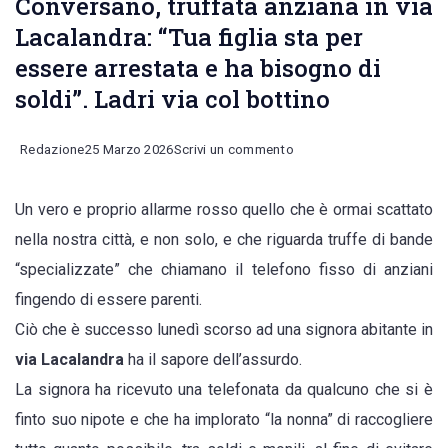
Conversano, truffata anziana in via
Lacalandra: “Tua figlia sta per
essere arrestata e ha bisogno di
soldi”. Ladri via col bottino
on
Redazione
25 Marzo 2026
Scrivi un commento
Conversano,
Un vero e proprio allarme rosso quello che è ormai scattato
truffata
nella nostra città, e non solo, e che riguarda truffe di bande
anziana
“specializzate” che chiamano il telefono fisso di anziani
in
fingendo di essere parenti.
via
Ciò che è successo lunedì scorso ad una signora abitante in
Lacalandra:
via Lacalandra
ha il sapore dell’assurdo.
“Tua
La signora ha ricevuto una telefonata da qualcuno che si è
figlia
finto suo nipote e che ha implorato “la nonna” di raccogliere
sta