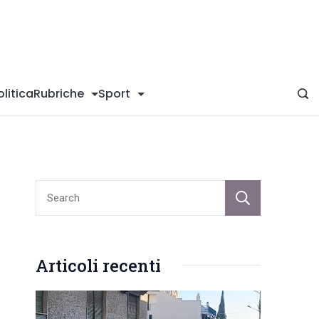
giConversano
olitica
Rubriche
Sport
Sear
Articoli recenti