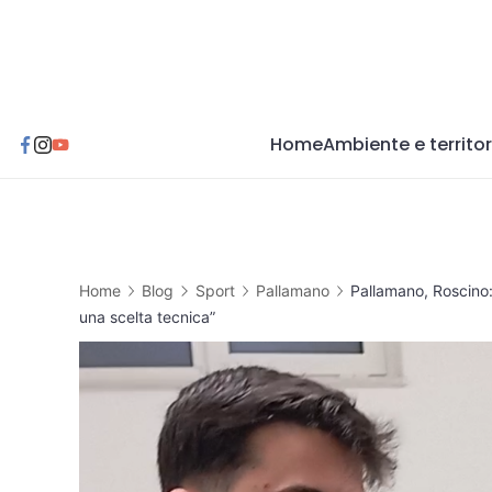
Skip
to
content
Home
Ambiente e territor
Home
Blog
Sport
Pallamano
Pallamano, Roscino: 
una scelta tecnica”