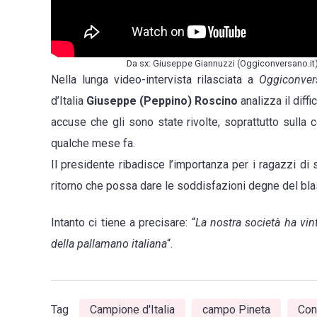
scelt
tecni
Da sx: Giuseppe Giannuzzi (Oggiconversano.it
Nella lunga video-intervista rilasciata a
Oggiconver
d’Italia
Giuseppe (Peppino) Roscino
analizza il diff
accuse che gli sono state rivolte, soprattutto sulla
qualche mese fa.
Il presidente ribadisce l’importanza per i ragazzi di 
ritorno che possa dare le soddisfazioni degne del bla
Intanto ci tiene a precisare: “
La nostra società ha vin
della pallamano italiana
“.
Tag
Campione d'Italia
campo Pineta
Con