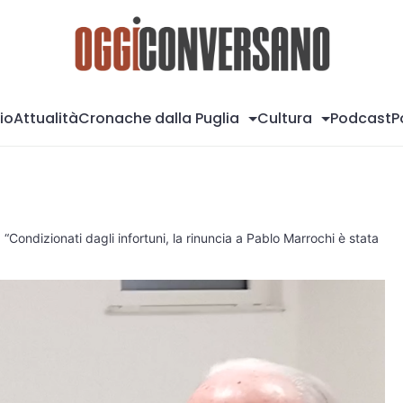
Og
io
Attualità
Cronache dalla Puglia
Cultura
Podcast
P
“Condizionati dagli infortuni, la rinuncia a Pablo Marrochi è stata