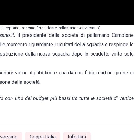
a
ca”
) e Peppino Roscino (Presidente Pallamano Conversano)
sano.it
, il presidente della società di pallamano Campione
icile momento riguardante i risultati della squadra e respinge le
 costruzione della nuova squadra dopo lo scudetto vinto solo
sentire vicino il pubblico e guarda con fiducia ad un girone di
sone della società.
to con uno dei budget più bassi tra tutte le società di vertice
versano
Coppa Italia
Infortuni