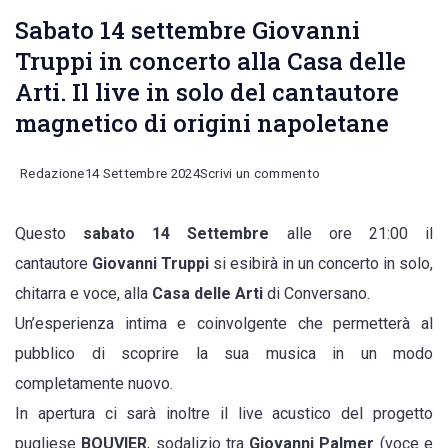
Sabato 14 settembre Giovanni
Truppi in concerto alla Casa delle
Arti. Il live in solo del cantautore
magnetico di origini napoletane
on
Redazione
14 Settembre 2024
Scrivi un commento
Sabato
Questo
sabato 14 Settembre
alle ore 21:00 il
14
cantautore
Giovanni Truppi
si esibirà in un concerto in solo,
settembre
chitarra e voce, alla
Casa delle Arti
di Conversano.
Giovanni
Un’esperienza intima e coinvolgente che permetterà al
Truppi
pubblico di scoprire la sua musica in un modo
in
completamente nuovo.
concerto
In apertura ci sarà inoltre il live acustico del progetto
alla
pugliese
BOUVIER
, sodalizio tra
Giovanni Palmer
(voce e
Casa