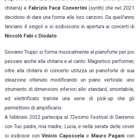
chitarra) e
Fabrizio Facø Convertini
(synth) che nel 2021
delle
decidono di dare una forma alle loro canzoni. Da quell’anno
Arti.
lanciano 4 singoli e si esibiscono in apertura ai concerti di
Il
Niccolò Fabi
e
Diodato
.
live
in
Giovanni Truppi si forma musicalmente al pianoforte per poi
solo
passare anche alla chitarra e al canto. Magnetico performer,
del
oltre alla chitarra in concerto utilizza un pianoforte di sua
cantautore
ideazione ottenuto modificando un piano verticale: uno
magnetico
strumento di dimensioni inferiori allo standard, smontabile,
di
ed elettrificato tramite una serie di pick-up che gli
origini
permettono di amplificarlo.
napoletane
A febbraio 2022 partecipa al 72esimo Festival di Sanremo
con Tuo padre, mia madre, Lucia, e nella serata delle cover
si esibisce con
Vinicio Capossela
e
Mauro Pagani
con