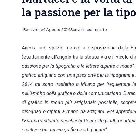
la passione per la tip
on
Redazione
4 Agosto 2024
Scrivi un commento
Una
Ancora uno spazio messo a disposizione dalla
Fo
nuova
(esattamente all’angolo tra la stessa via e il vicolo c
bottega
passione per la tipografia e le lettere dipinte a mano
“
lungo
grafico artigiano con una passione per la tipografia e
“Vie
2014 mi sono trasferito a Milano per frequentare l
d’Arti”.
nell’ambito della grafica e della comunicazione. Duran
In
di grafico in modo più artigianale possibile, scopr
via
disegnati e dipinti a mano da artigiani. Per approfo
Martucci
l’Europa visitando vecchie botteghe degli ultimi artigi
è
creativo che unisce grafica e artigianato
“.
la