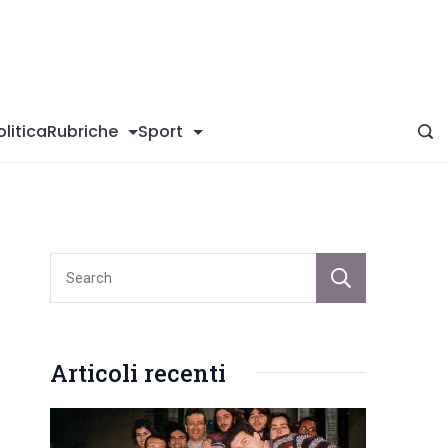
giConversano
olitica
Rubriche
Sport
Sear
Articoli recenti