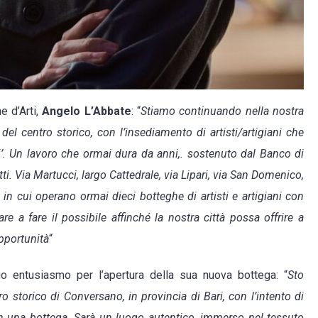
e d’Arti,
Angelo L’Abbate
: “
Stiamo continuando nella nostra
 del centro storico, con l’insediamento di artisti/artigiani che
ti’. Un lavoro che ormai dura da anni,. sostenuto dal Banco di
tti. Via Martucci, largo Cattedrale, via Lipari, via San Domenico,
in cui operano ormai dieci botteghe di artisti e artigiani con
e a fare il possibile affinché la nostra città possa offrire
a
opportunità
“
o entusiasmo per l’apertura della sua nuova bottega: “
Sto
 storico di Conversano, in provincia di Bari, con l’intento di
 in una bottega. Sarà un luogo autentico, immerso nel tessuto