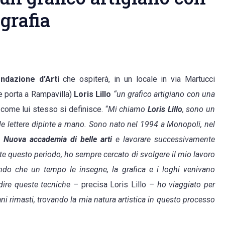
ografia
ndazione d’Arti
che ospiterà, in un locale in via Martucci
he porta a Rampavilla)
Loris Lillo
“un grafico artigiano con una
, come lui stesso si definisce. “
Mi chiamo
Loris Lillo
, sono un
 le lettere dipinte a mano. Sono nato nel 1994 a Monopoli, nel
a
Nuova accademia di belle arti
e lavorare successivamente
te questo periodo, ho sempre cercato di svolgere il mio lavoro
endo che un tempo le insegne, la grafica e i loghi venivano
ndire queste tecniche –
precisa Loris Lillo
– ho viaggiato per
ani rimasti, trovando la mia natura artistica in questo processo