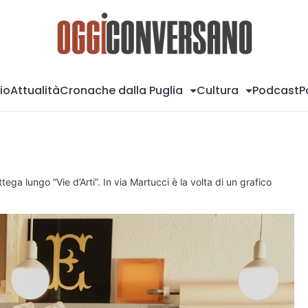
Og
io
Attualità
Cronache dalla Puglia
Cultura
Podcast
P
ega lungo “Vie d’Arti”. In via Martucci è la volta di un grafico