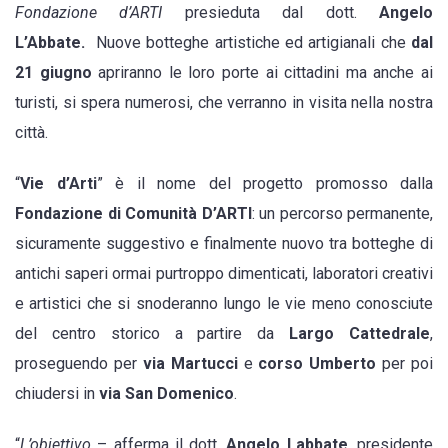
vogliamo
Fondazione d’ARTI
presieduta dal dott.
Angelo
essere
L’Abbate.
Nuove botteghe artistiche ed artigianali che
dal
l’alternativa
21 giugno
apriranno le loro porte ai cittadini ma anche ai
storico-
turisti, si spera numerosi, che verranno in visita nella nostra
culturale
città.
ai
“
Vie d’Arti
” è il nome del progetto promosso dalla
paesi
Fondazione di Comunità D’ARTI
: un percorso permanente,
limitrofi”
sicuramente suggestivo e finalmente nuovo tra botteghe di
antichi saperi ormai purtroppo dimenticati, laboratori creativi
e artistici che si snoderanno lungo le vie meno conosciute
del centro storico a partire da
Largo Cattedrale
,
proseguendo per
via Martucci
e
corso Umberto
per poi
chiudersi in
via San Domenico
.
“
L’obiettivo
– afferma il dott.
Angelo Labbate
, presidente