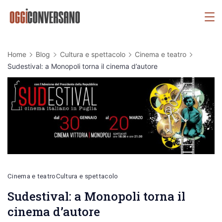
Skip
OggiConversano
to
content
Home
Blog
Cultura e spettacolo
Cinema e teatro
Sudestival: a Monopoli torna il cinema d’autore
Cinema e teatro
Cultura e spettacolo
Sudestival: a Monopoli torna il
cinema d’autore