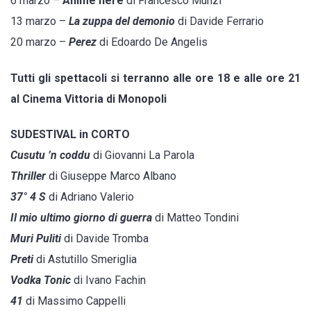
6 marzo –
Anime nere
di Francesco Munzi
13 marzo –
La zuppa del demonio
di Davide Ferrario
20 marzo –
Perez
di Edoardo De Angelis
Tutti gli spettacoli si terranno alle ore 18 e alle ore 21
al Cinema Vittoria di Monopoli
SUDESTIVAL in CORTO
Cusutu ’n coddu
di Giovanni La Parola
Thriller
di Giuseppe Marco Albano
37° 4 S
di Adriano Valerio
Il mio ultimo giorno di guerra
di Matteo Tondini
Muri Puliti
di Davide Tromba
Preti
di Astutillo Smeriglia
Vodka Tonic
di Ivano Fachin
41
di Massimo Cappelli