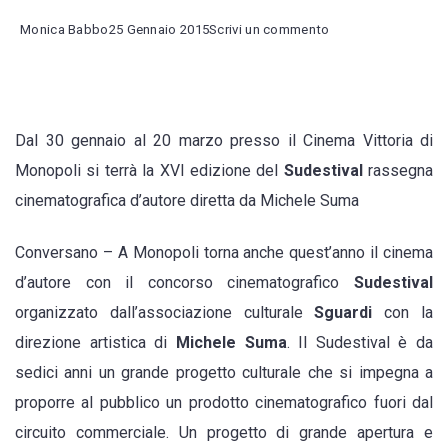
on
Monica Babbo
25 Gennaio 2015
Scrivi un commento
Sudestival:
a
Monopoli
Dal 30 gennaio al 20 marzo presso il Cinema Vittoria di
torna
Monopoli si terrà la XVI edizione del
Sudestival
rassegna
il
cinematografica d’autore diretta da Michele Suma
cinema
d’autore
Conversano – A Monopoli torna anche quest’anno il cinema
d’autore con il concorso cinematografico
Sudestival
organizzato dall’associazione culturale
Sguardi
con la
direzione artistica di
Michele Suma
. Il Sudestival è da
sedici anni un grande progetto culturale che si impegna a
proporre al pubblico un prodotto cinematografico fuori dal
circuito commerciale. Un progetto di grande apertura e