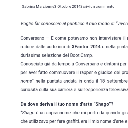
on
Sabrina Marzionne
3 Ottobre 2014
Scrivi un commento
Robert
Voglio far conoscere al pubblico il mio modo di “viver
“
Shago”
Conversano – E come potevamo non intervistare il 
Valenz
reduce dalle audizioni di
XFactor
2014
e nella punta
da
durissima selezione dei Boot Camp.
Conver
Conosciuto già da tempo a Conversano e dintorni per l
al
per aver fatto commuovere il rapper e giudice del p
palco
nome
” nella puntata andata in onda il 18 settembr
di
curiosità sulla sua carriera e sull’esperienza televisiva
XFacto
Da dove deriva il tuo nome d’arte “Shago”?
“
Shago
è un soprannome che mi porto da quando girav
che utilizzavo per fare graffiti, era il mio nome d’arte 