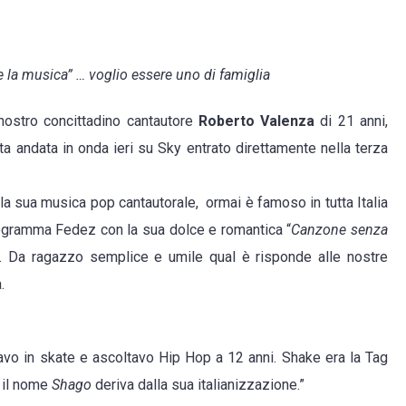
o
e la musica” … voglio essere uno di famiglia
nostro concittadino cantautore
Roberto Valenza
di 21 anni,
a
ta andata in onda ieri su Sky entrato direttamente nella terza
sano
a sua musica pop cantautorale, ormai è famoso in tutta Italia
rogramma Fedez con la sua dolce e romantica “
Canzone senza
e. Da ragazzo semplice e umile qual è risponde alle nostre
.
r
o in skate e ascoltavo Hip Hop a 12 anni. Shake era la Tag
e il nome
Shago
deriva dalla sua italianizzazione.”