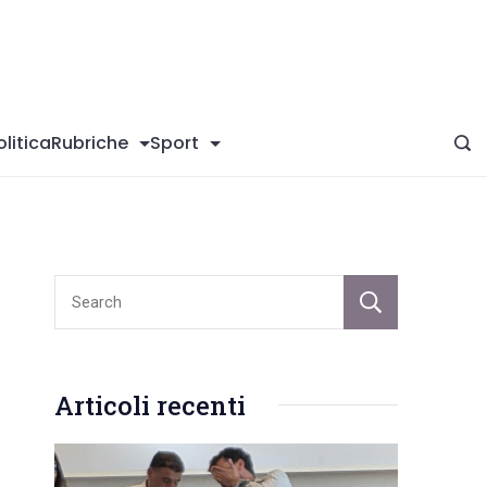
giConversano
olitica
Rubriche
Sport
Sear
Articoli recenti