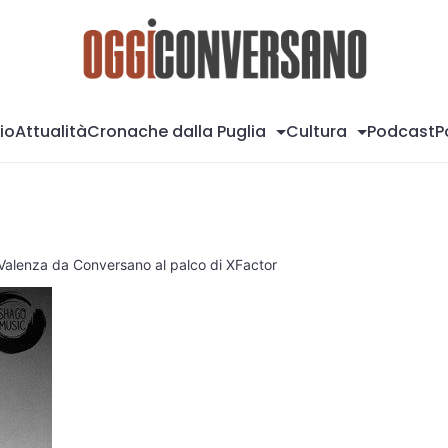
Og
io
Attualità
Cronache dalla Puglia
Cultura
Podcast
P
Valenza da Conversano al palco di XFactor