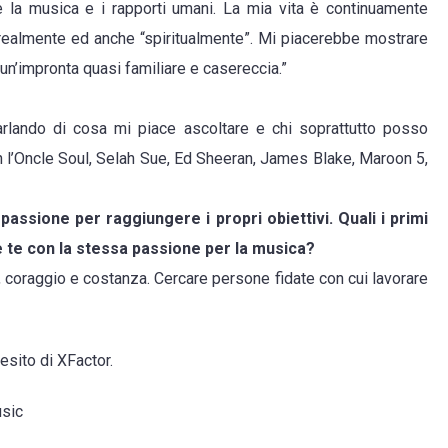
 la musica e i rapporti umani. La mia vita è continuamente
 realmente ed anche “spiritualmente”. Mi piacerebbe mostrare
on un’impronta quasi familiare e casereccia.”
Parlando di cosa mi piace ascoltare e chi soprattutto posso
en l’Oncle Soul, Selah Sue, Ed Sheeran, James Blake, Maroon 5,
assione per raggiungere i propri obiettivi. Quali i primi
e te con la stessa passione per la musica?
, coraggio e costanza. Cercare persone fidate con cui lavorare
esito di XFactor.
usic