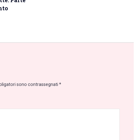
tte. Parte
nto
bligatori sono contrassegnati
*