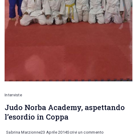
Interviste
Judo Norba Academy, aspettando
l’esordio in Coppa
on
Sabrina Marzionne
23 Aprile 2014
Scrivi un commento