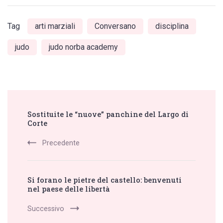
Tag
arti marziali
Conversano
disciplina
judo
judo norba academy
Post
Sostituite le “nuove” panchine del Largo di
Navigation
Corte
Precedente
Si forano le pietre del castello: benvenuti
nel paese delle libertà
Successivo