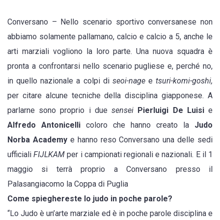
Judo
Conversano – Nello scenario sportivo conversanese non
Norba
abbiamo solamente pallamano, calcio e calcio a 5, anche le
Academy,
arti marziali vogliono la loro parte. Una nuova squadra è
aspettando
pronta a confrontarsi nello scenario pugliese e, perché no,
l’esordio
in quello nazionale a colpi di
seoi-nage
e
tsuri-komi-goshi,
in
per citare alcune tecniche della disciplina giapponese. A
Coppa
parlarne sono proprio i due
sensei
Pierluigi De Luisi
e
Alfredo Antonicelli
coloro che hanno creato la
Judo
Norba Academy
e hanno reso Conversano una delle sedi
ufficiali
FIJLKAM
per i campionati regionali e nazionali. E il 1
maggio si terrà proprio a Conversano presso il
Palasangiacomo la Coppa di Puglia
Come spieghereste lo judo in poche parole?
“Lo Judo è un’arte marziale ed è in poche parole disciplina e