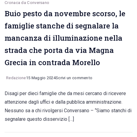
Cronaca da Conversano
Buio pesto da novembre scorso, le
famiglie stanche di segnalare la
mancanza di illuminazione nella
strada che porta da via Magna
Grecia in contrada Morello
on
Redazione
15 Maggio 2024
Scrivi un commento
Buio
Disagi per dieci famiglie che da mesi cercano di ricevere
pesto
attenzione dagli uffici e dalla pubblica amministrazione.
da
Nessuno sa a chi rivolgersi Conversano – “Siamo stanchi di
novembre
segnalare questo disservizio […]
scorso,
le