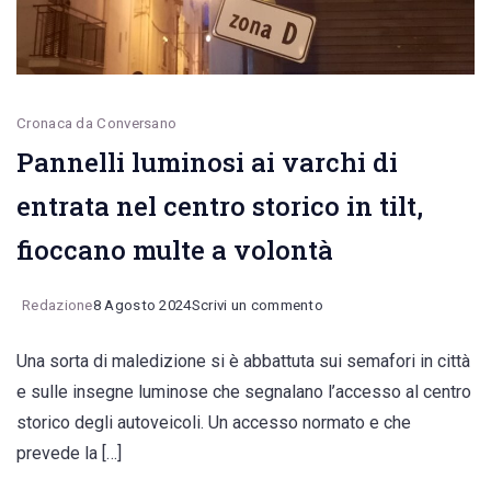
Cronaca da Conversano
Pannelli luminosi ai varchi di
entrata nel centro storico in tilt,
fioccano multe a volontà
on
Redazione
8 Agosto 2024
Scrivi un commento
Pannelli
Una sorta di maledizione si è abbattuta sui semafori in città
luminosi
e sulle insegne luminose che segnalano l’accesso al centro
ai
storico degli autoveicoli. Un accesso normato e che
varchi
prevede la […]
di