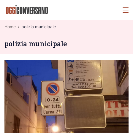
Skip
OggiConversano
to
content
Home
polizia municipale
polizia municipale