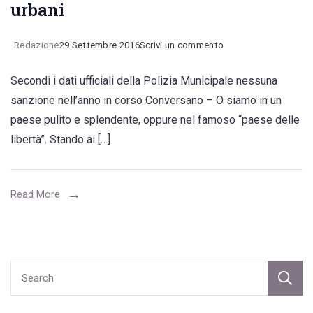
urbani
Grecia
in
on
Redazione
29 Settembre 2016
Scrivi un commento
contrada
Cacche
Morello
Secondi i dati ufficiali della Polizia Municipale nessuna
dei
sanzione nell’anno in corso Conversano – O siamo in un
cani
paese pulito e splendente, oppure nel famoso “paese delle
sparse
libertà”. Stando ai […]
per
strada:
nel
Read More
2016
mai
una
sanzione
dai