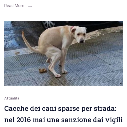
famiglie
Read More
stanche
di
segnalare
la
mancanza
di
illuminazione
nella
strada
che
porta
Attualità
Cacche dei cani sparse per strada:
da
via
nel 2016 mai una sanzione dai vigili
Magna