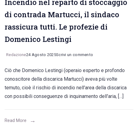
Incendio nel reparto di stoccaggio
di contrada Martucci, il sindaco
rassicura tutti. Le profezie di
Domenico Lestingi
on
Redazione
24 Agosto 2025
Scrivi un commento
Incendio
Ciò che Domenico Lestingi (operaio esperto e profondo
nel
conoscitore della discarica Martucci) aveva più volte
reparto
temuto, cioè il rischio di incendio nell’area della discarica
di
con possibili conseguenze di inquinamento dell’aria, […]
stoccaggio
di
contrada
Read More
Martucci,
il