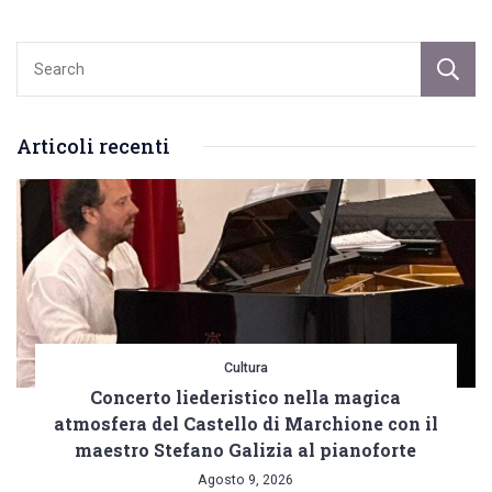
sindaco
rassicura
tutti.
Le
Articoli recenti
profezie
di
Domenico
Lestingi
Cultura
Concerto liederistico nella magica
atmosfera del Castello di Marchione con il
maestro Stefano Galizia al pianoforte
Agosto 9, 2026