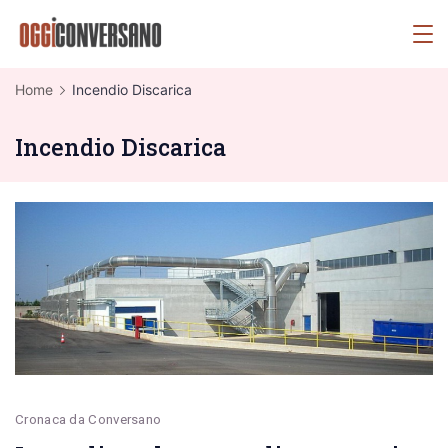
Skip
OggiConversano
to
content
Home
Incendio Discarica
Incendio Discarica
Cronaca da Conversano