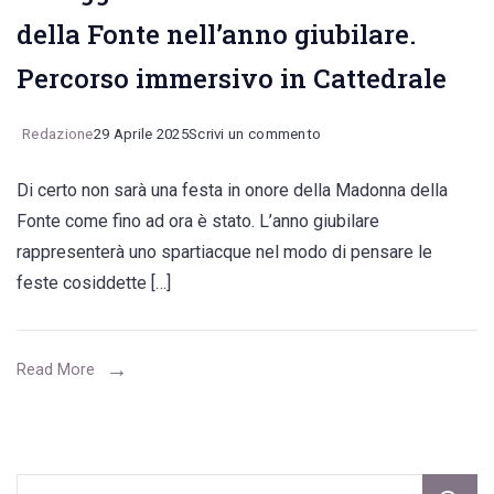
della Fonte nell’anno giubilare.
Percorso immersivo in Cattedrale
on
Redazione
29 Aprile 2025
Scrivi un commento
Il
Di certo non sarà una festa in onore della Madonna della
programma
Fonte come fino ad ora è stato. L’anno giubilare
con
rappresenterà uno spartiacque nel modo di pensare le
le
feste cosiddette […]
novità
per
i
Read More
festeggiamenti
della
Madonna