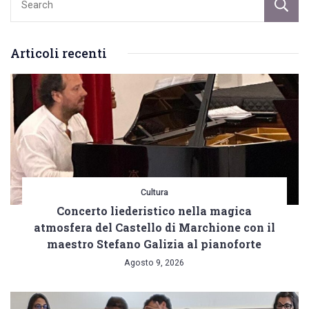
della
Fonte
nell’anno
Articoli recenti
giubilare.
Percorso
immersivo
in
Cattedrale
Cultura
Concerto liederistico nella magica
atmosfera del Castello di Marchione con il
maestro Stefano Galizia al pianoforte
Agosto 9, 2026