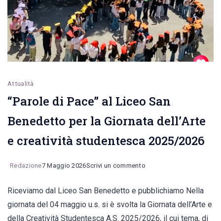
Attualità
“Parole di Pace” al Liceo San
Benedetto per la Giornata dell’Arte
e creatività studentesca 2025/2026
on
Redazione
7 Maggio 2026
Scrivi un commento
“Parole
Riceviamo dal Liceo San Benedetto e pubblichiamo Nella
di
giornata del 04 maggio u.s. si è svolta la Giornata dell’Arte e
Pace”
della Creatività Studentesca A.S. 2025/2026, il cui tema, di