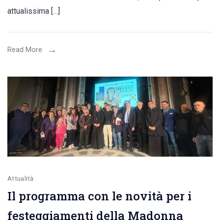
al
attualissima […]
Liceo
San
Benedetto
Read More
per
la
Giornata
dell’Arte
e
creatività
studentesca
2025/2026
Attualità
Il programma con le novità per i
festeggiamenti della Madonna