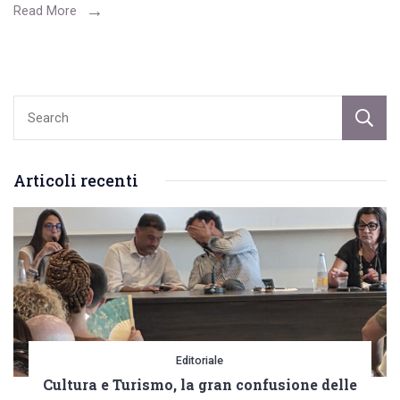
Settembre,
Read More
l’iniziativa
del
Gruppo
Scout
Articoli recenti
Editoriale
Cultura e Turismo, la gran confusione delle