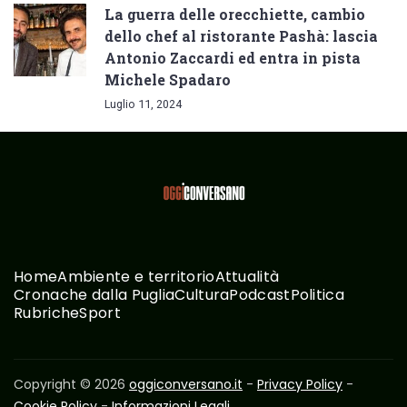
La guerra delle orecchiette, cambio
dello chef al ristorante Pashà: lascia
Antonio Zaccardi ed entra in pista
Michele Spadaro
Luglio 11, 2024
Home
Ambiente e territorio
Attualità
Cronache dalla Puglia
Cultura
Podcast
Politica
Rubriche
Sport
Copyright © 2026
oggiconversano.it
-
Privacy Policy
-
Cookie Policy
-
Informazioni Legali