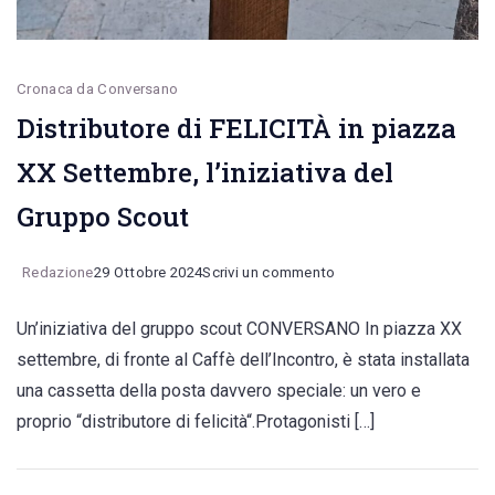
Cronaca da Conversano
Distributore di FELICITÀ in piazza
XX Settembre, l’iniziativa del
Gruppo Scout
on
Redazione
29 Ottobre 2024
Scrivi un commento
Distributore
Un’iniziativa del gruppo scout CONVERSANO In piazza XX
di
settembre, di fronte al Caffè dell’Incontro, è stata installata
FELICITÀ
una cassetta della posta davvero speciale: un vero e
in
proprio “distributore di felicità“.Protagonisti […]
piazza
XX