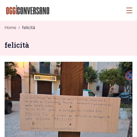
Skip
OggiConversano
to
content
Home
felicità
felicità