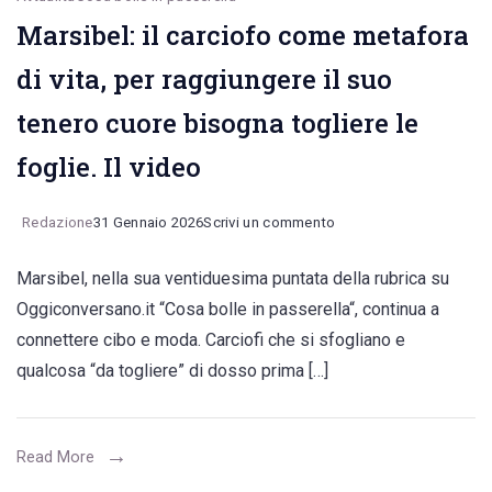
Marsibel: il carciofo come metafora
di vita, per raggiungere il suo
tenero cuore bisogna togliere le
foglie. Il video
on
Redazione
31 Gennaio 2026
Scrivi un commento
Marsibel:
Marsibel, nella sua ventiduesima puntata della rubrica su
il
Oggiconversano.it “Cosa bolle in passerella“, continua a
carciofo
connettere cibo e moda. Carciofi che si sfogliano e
come
qualcosa “da togliere” di dosso prima […]
metafora
di
vita,
Read More
per