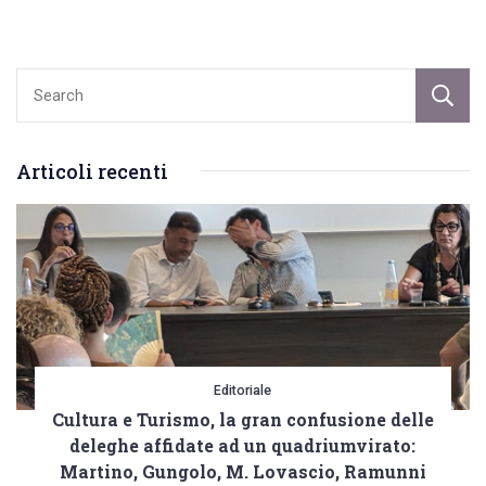
raggiungere
il
suo
tenero
cuore
Articoli recenti
bisogna
togliere
le
foglie.
Il
video
Editoriale
Cultura e Turismo, la gran confusione delle
deleghe affidate ad un quadriumvirato:
Martino, Gungolo, M. Lovascio, Ramunni