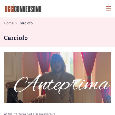
Skip
OggiConversano
to
content
Home
Carciofo
Carciofo
Attualità
Cosa bolle in passerella