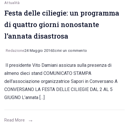
Attualità
Festa delle ciliegie: un programma
di quattro giorni nonostante
l’annata disastrosa
on
Redazione
24 Maggio 2016
Scrivi un commento
Festa
Il presidente Vito Damiani assicura sulla presenza di
delle
almeno dieci stand COMUNICATO STAMPA
ciliegie:
dell’associazione organizzatrice Sapori in Conversano A
un
CONVERSANO LA FESTA DELLE CILIEGIE DAL 2 AL 5
programma
GIUGNO L’annata […]
di
quattro
giorni
Read More
nonostante