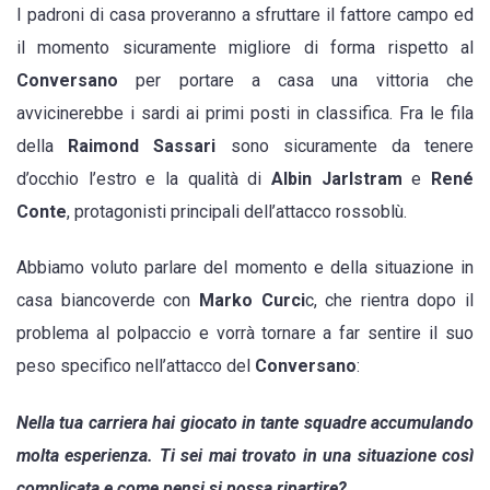
I padroni di casa proveranno a sfruttare il fattore campo ed
il momento sicuramente migliore di forma rispetto al
Conversano
per portare a casa una vittoria che
avvicinerebbe i sardi ai primi posti in classifica. Fra le fila
della
Raimond Sassari
sono sicuramente da tenere
d’occhio l’estro e la qualità di
Albin Jarlstram
e
René
Conte
, protagonisti principali dell’attacco rossoblù.
Abbiamo voluto parlare del momento e della situazione in
casa biancoverde con
Marko Curci
c, che rientra dopo il
problema al polpaccio e vorrà tornare a far sentire il suo
peso specifico nell’attacco del
Conversano
:
Nella tua carriera hai giocato in tante squadre accumulando
molta esperienza. Ti sei mai trovato in una situazione così
complicata e come pensi si possa ripartire?