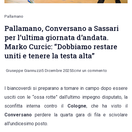
Pallamano
Pallamano, Conversano a Sassari
per l’ultima giornata d’andata.
Marko Curcic: “Dobbiamo restare
uniti e tenere la testa alta”
on
Giuseppe Giannuzzi
5 Dicembre 2025
Scrivi un commento
Pallamano,
I biancoverdi si preparano a tornare in campo dopo essere
Conversano
usciti con le “ossa rotte” dall’ultimo impegno disputato, la
a
sconfitta interna contro il
Cologne
, che ha visto il
Sassari
Conversano
perdere la quarta gara di fila e scivolare
per
all’undicesimo posto.
l’ultima