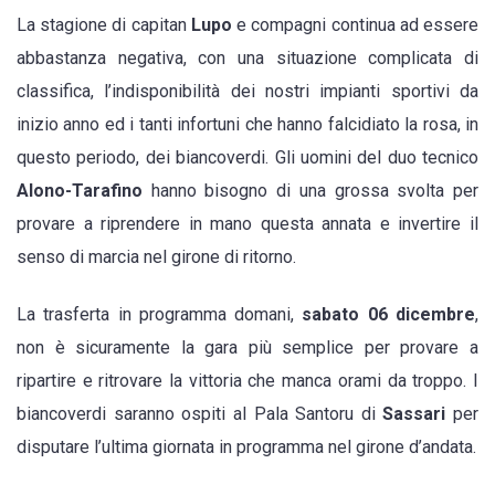
giornata
La stagione di capitan
Lupo
e compagni continua ad essere
d’andata.
abbastanza negativa, con una situazione complicata di
Marko
classifica, l’indisponibilità dei nostri impianti sportivi da
Curcic:
inizio anno ed i tanti infortuni che hanno falcidiato la rosa, in
“Dobbiamo
questo periodo, dei biancoverdi. Gli uomini del duo tecnico
restare
Alono-Tarafino
hanno bisogno di una grossa svolta per
uniti
provare a riprendere in mano questa annata e invertire il
e
senso di marcia nel girone di ritorno.
tenere
la
La trasferta in programma domani,
sabato 06 dicembre
,
testa
non è sicuramente la gara più semplice per provare a
alta”
ripartire e ritrovare la vittoria che manca orami da troppo. I
biancoverdi saranno ospiti al Pala Santoru di
Sassari
per
disputare l’ultima giornata in programma nel girone d’andata.