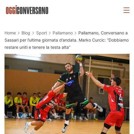
Skip
OggiConversano
to
content
Home
Blog
Sport
Pallamano
Pallamano, Conversano a
Sassari per l’ultima giornata d’andata. Marko Curcic: “Dobbiamo
restare uniti e tenere la testa alta”