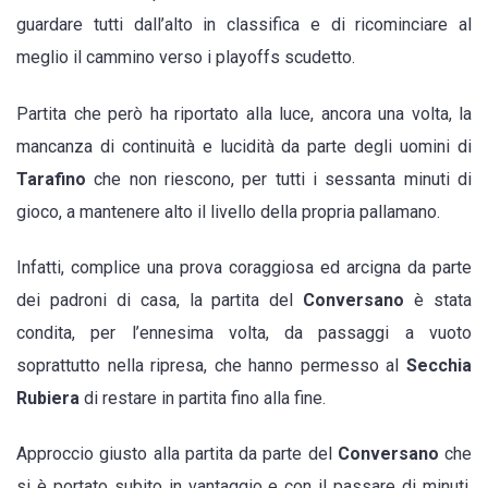
campionato
guardare tutti dall’alto in classifica e di ricominciare al
vincendo
meglio il cammino verso i playoffs scudetto.
per
33
Partita che però ha riportato alla luce, ancora una volta, la
a
mancanza di continuità e lucidità da parte degli uomini di
30
Tarafino
che non riescono, per tutti i sessanta minuti di
sul
gioco, a mantenere alto il livello della propria pallamano.
campo
del
Infatti, complice una prova coraggiosa ed arcigna da parte
Secchia
dei padroni di casa, la partita del
Conversano
è stata
Rubiera
condita, per l’ennesima volta, da passaggi a vuoto
soprattutto nella ripresa, che hanno permesso al
Secchia
Rubiera
di restare in partita fino alla fine.
Approccio giusto alla partita da parte del
Conversano
che
si è portato subito in vantaggio e con il passare di minuti,