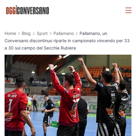
Skip
OggiConversano
to
content
Home
Blog
Sport
Pallamano
Pallamano, un
Conversano discontinuo riparte in campionato vincendo per 33
a 30 sul campo del Secchia Rubiera