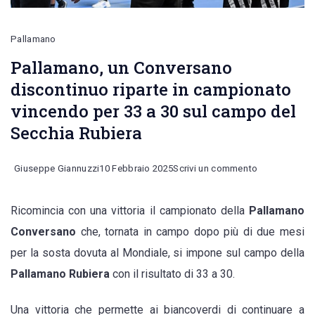
Pallamano
Pallamano, un Conversano
discontinuo riparte in campionato
vincendo per 33 a 30 sul campo del
Secchia Rubiera
on
Giuseppe Giannuzzi
10 Febbraio 2025
Scrivi un commento
Pallamano,
Ricomincia con una vittoria il campionato della
Pallamano
un
Conversano
che, tornata in campo dopo più di due mesi
Conversano
per la sosta dovuta al Mondiale, si impone sul campo della
discontinuo
Pallamano Rubiera
con il risultato di 33 a 30.
riparte
in
Una vittoria che permette ai biancoverdi di continuare a