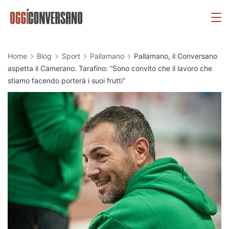
Skip
OggiConversano
to
content
Home
Blog
Sport
Pallamano
Pallamano, il Conversano
aspetta il Camerano. Tarafino: “Sono convito che il lavoro che
stiamo facendo porterà i suoi frutti”