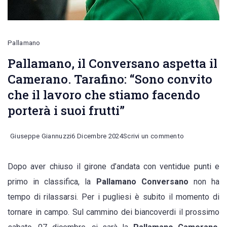
Pallamano
Pallamano, il Conversano aspetta il
Camerano. Tarafino: “Sono convito
che il lavoro che stiamo facendo
porterà i suoi frutti”
on
Giuseppe Giannuzzi
6 Dicembre 2024
Scrivi un commento
Pallamano,
Dopo aver chiuso il girone d’andata con ventidue punti e
il
primo in classifica, la
Pallamano Conversano
non ha
Conversano
tempo di rilassarsi. Per i pugliesi è subito il momento di
aspetta
tornare in campo. Sul cammino dei biancoverdi il prossimo
il
Camerano.