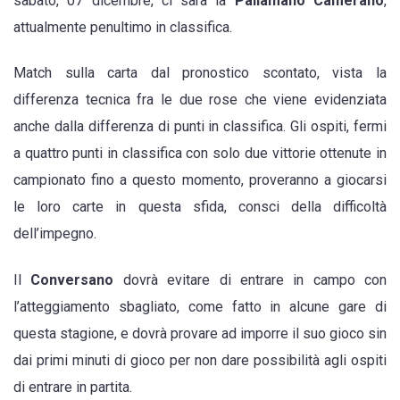
sabato, 07 dicembre, ci sarà la
Pallamano Camerano
,
attualmente penultimo in classifica.
Tarafino:
“Sono
Match sulla carta dal pronostico scontato, vista la
convito
differenza tecnica fra le due rose che viene evidenziata
che
anche dalla differenza di punti in classifica. Gli ospiti, fermi
il
a quattro punti in classifica con solo due vittorie ottenute in
lavoro
campionato fino a questo momento, proveranno a giocarsi
che
le loro carte in questa sfida, consci della difficoltà
stiamo
dell’impegno.
facendo
porterà
Il
Conversano
dovrà evitare di entrare in campo con
i
l’atteggiamento sbagliato, come fatto in alcune gare di
suoi
questa stagione, e dovrà provare ad imporre il suo gioco sin
frutti”
dai primi minuti di gioco per non dare possibilità agli ospiti
di entrare in partita.