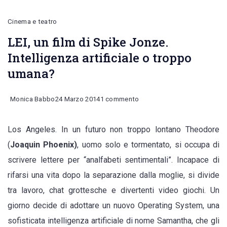
Cinema e teatro
LEI, un film di Spike Jonze.
Intelligenza artificiale o troppo
umana?
su
Monica Babbo
24 Marzo 2014
1 commento
LEI,
Los Angeles. In un futuro non troppo lontano Theodore
un
(
Joaquin Phoenix)
, uomo solo e tormentato, si occupa di
film
scrivere lettere per “analfabeti sentimentali”. Incapace di
di
rifarsi una vita dopo la separazione dalla moglie, si divide
Spike
tra lavoro, chat grottesche e divertenti video giochi. Un
Jonze.
giorno decide di adottare un nuovo Operating System, una
Intelligenza
sofisticata intelligenza artificiale di nome Samantha, che gli
artificiale