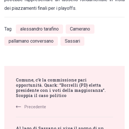
dei piazzamenti finali per i playoffs.
Tag
alessandro tarafino
Camerano
pallamano conversano
Sassari
Post
Comune, c’è la commissione pari
Navigation
opportunità. Quark: “Borrelli (PD) eletta
presidente con i voti della maggioranza”.
Scoppia il caso politico
Precedente
Al lago di Sassano si vive il sogno di un