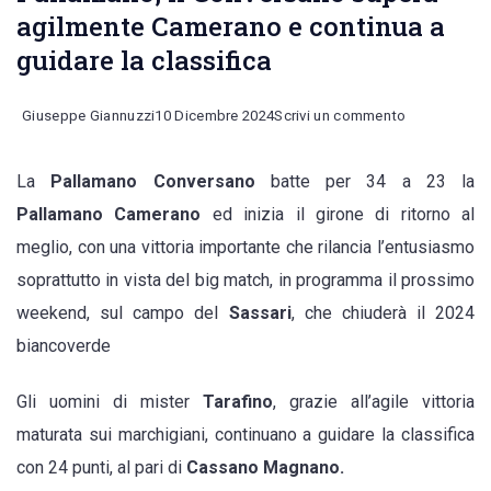
agilmente Camerano e continua a
guidare la classifica
on
Giuseppe Giannuzzi
10 Dicembre 2024
Scrivi un commento
Pallamano,
La
Pallamano Conversano
batte per 34 a 23 la
il
Pallamano Camerano
ed inizia il girone di ritorno al
Conversano
meglio, con una vittoria importante che rilancia l’entusiasmo
supera
soprattutto in vista del big match, in programma il prossimo
agilmente
weekend, sul campo del
Sassari
, che chiuderà il 2024
Camerano
biancoverde
e
continua
Gli uomini di mister
Tarafino
, grazie all’agile vittoria
a
maturata sui marchigiani, continuano a guidare la classifica
guidare
con 24 punti, al pari di
Cassano Magnano.
la