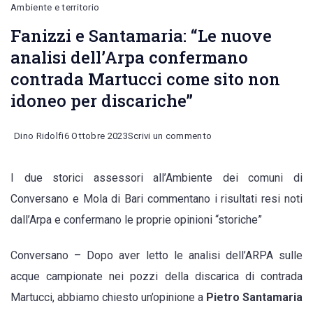
Ambiente e territorio
Fanizzi e Santamaria: “Le nuove
analisi dell’Arpa confermano
contrada Martucci come sito non
idoneo per discariche”
on
Dino Ridolfi
6 Ottobre 2023
Scrivi un commento
Fanizzi
I due storici assessori all’Ambiente dei comuni di
e
Conversano e Mola di Bari commentano i risultati resi noti
Santamaria:
dall’Arpa e confermano le proprie opinioni “storiche”
“Le
nuove
Conversano – Dopo aver letto le analisi dell’ARPA sulle
analisi
acque campionate nei pozzi della discarica di contrada
dell’Arpa
Martucci, abbiamo chiesto un’opinione a
Pietro Santamaria
confermano