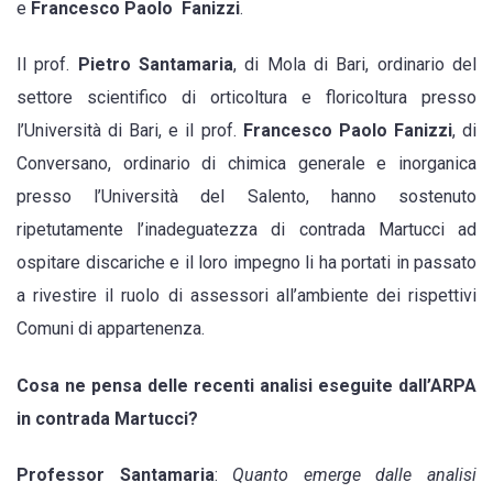
e
Francesco Paolo Fanizzi
.
contrada
Martucci
Il prof.
Pietro Santamaria
, di Mola di Bari, ordinario del
come
settore scientifico di orticoltura e floricoltura presso
sito
l’Università di Bari, e il prof.
Francesco Paolo Fanizzi
, di
non
Conversano, ordinario di chimica generale e inorganica
idoneo
presso l’Università del Salento, hanno sostenuto
per
ripetutamente l’inadeguatezza di contrada Martucci ad
discariche”
ospitare discariche e il loro impegno li ha portati in passato
a rivestire il ruolo di assessori all’ambiente dei rispettivi
Comuni di appartenenza.
Cosa ne pensa delle recenti analisi eseguite dall’ARPA
in contrada Martucci?
Professor Santamaria
:
Quanto emerge dalle analisi