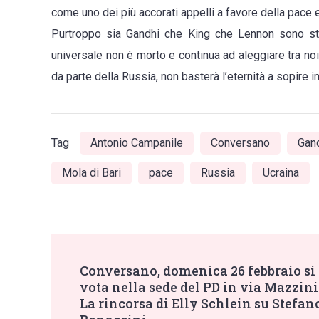
come uno dei più accorati appelli a favore della pace e
ucci
Purtroppo sia Gandhi che King che Lennon sono stat
o
universale non è morto e continua ad aleggiare tra noi.
mori
da parte della Russia, non basterà l’eternità a sopire
[…].
Joh
Len
Tag
Antonio Campanile
Conversano
Gan
Mola di Bari
pace
Russia
Ucraina
Post
Conversano, domenica 26 febbraio si
vota nella sede del PD in via Mazzini 
Navigation
La rincorsa di Elly Schlein su Stefan