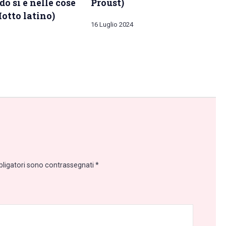
o si è nelle cose
Proust)
Motto latino)
16 Luglio 2024
bligatori sono contrassegnati
*