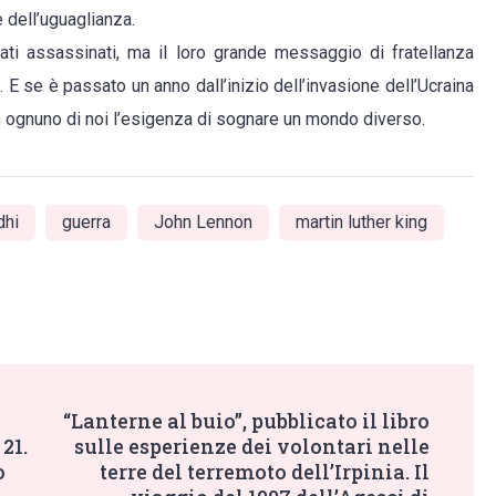
 dell’uguaglianza.
dere
i assassinati, ma il loro grande messaggio di fratellanza
 E se è passato un anno dall’inizio dell’invasione dell’Ucraina
re.
 in ognuno di noi l’esigenza di sognare un mondo diverso.
n
non
dhi
guerra
John Lennon
martin luther king
“Lanterne al buio”, pubblicato il libro
21.
sulle esperienze dei volontari nelle
o
terre del terremoto dell’Irpinia. Il