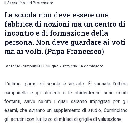
Il Sassolino del Professore
La scuola non deve essere una
fabbrica di nozioni ma un centro di
incontro e di formazione della
persona. Non deve guardare ai voti
ma ai volti. (Papa Francesco)
on
Antonio Campanile
11 Giugno 2022
Scrivi un commento
La
L’ultimo giorno di scuola è arrivato. È suonata l’ultima
scuola
campanella e gli studenti e le studentesse sono usciti
non
festanti, salvo coloro i quali saranno impegnati per gli
deve
esami, che avranno un supplemento di studio. Cominciano
essere
gli scrutini con l’utilizzo di miriadi di griglie di valutazione.
una
fabbrica