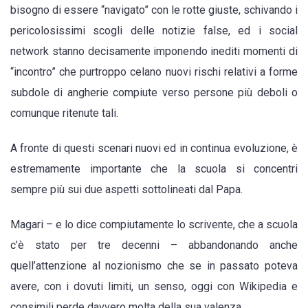
bisogno di essere “navigato” con le rotte giuste, schivando i
ai
pericolosissimi scogli delle notizie false, ed i social
voti
network stanno decisamente imponendo inediti momenti di
ma
“incontro” che purtroppo celano nuovi rischi relativi a forme
ai
subdole di angherie compiute verso persone più deboli o
volti.
comunque ritenute tali.
(Papa
Francesco)
A fronte di questi scenari nuovi ed in continua evoluzione, è
estremamente importante che la scuola si concentri
sempre più sui due aspetti sottolineati dal Papa.
Magari – e lo dice compiutamente lo scrivente, che a scuola
c’è stato per tre decenni – abbandonando anche
quell’attenzione al nozionismo che se in passato poteva
avere, con i dovuti limiti, un senso, oggi con Wikipedia e
consimili perde davvero molta della sua valenza.