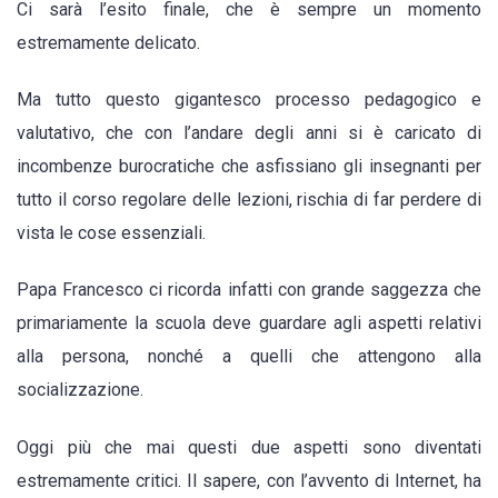
Ci sarà l’esito finale, che è sempre un momento
di
estremamente delicato.
nozioni
ma
Ma tutto questo gigantesco processo pedagogico e
un
valutativo, che con l’andare degli anni si è caricato di
centro
incombenze burocratiche che asfissiano gli insegnanti per
di
tutto il corso regolare delle lezioni, rischia di far perdere di
incontro
vista le cose essenziali.
e
di
Papa Francesco ci ricorda infatti con grande saggezza che
formazione
primariamente la scuola deve guardare agli aspetti relativi
della
alla persona, nonché a quelli che attengono alla
persona.
socializzazione.
Non
Oggi più che mai questi due aspetti sono diventati
deve
estremamente critici. Il sapere, con l’avvento di Internet, ha
guardare