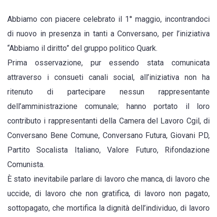
1°
Abbiamo con piacere celebrato il 1° maggio, incontrandoci
maggio:
di nuovo in presenza in tanti a Conversano, per l’iniziativa
a
“Abbiamo il diritto” del gruppo politico Quark.
Conversano
Prima osservazione, pur essendo stata comunicata
l’amministrazione
attraverso i consueti canali social, all’iniziativa non ha
non
ritenuto di partecipare nessun rappresentante
celebra
dell’amministrazione comunale; hanno portato il loro
la
contributo i rappresentanti della Camera del Lavoro Cgil, di
giornata
Conversano Bene Comune, Conversano Futura, Giovani PD,
e
Partito Socalista Italiano, Valore Futuro, Rifondazione
non
Comunista.
ha
È stato inevitabile parlare di lavoro che manca, di lavoro che
dati,
uccide, di lavoro che non gratifica, di lavoro non pagato,
ma
sottopagato, che mortifica la dignità dell’individuo, di lavoro
fa