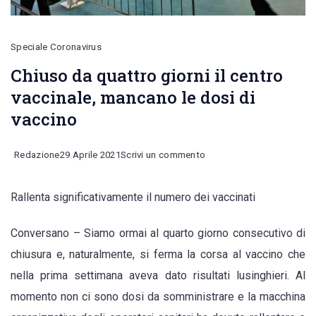
Speciale Coronavirus
Chiuso da quattro giorni il centro
vaccinale, mancano le dosi di
vaccino
on
Redazione
29 Aprile 2021
Scrivi un commento
Chiuso
Rallenta significativamente il numero dei vaccinati
da
quattro
Conversano – Siamo ormai al quarto giorno consecutivo di
giorni
chiusura e, naturalmente, si ferma la corsa al vaccino che
il
nella prima settimana aveva dato risultati lusinghieri. Al
centro
momento non ci sono dosi da somministrare e la macchina
vaccinale,