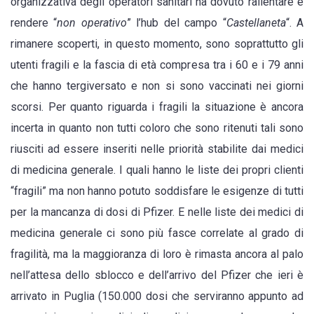
organizzativa degli operatori sanitari ha dovuto rallentare e
mancano
rendere “
non operativo
” l’hub del campo “
Castellaneta
“. A
le
rimanere scoperti, in questo momento, sono soprattutto gli
dosi
utenti fragili e la fascia di età compresa tra i 60 e i 79 anni
di
che hanno tergiversato e non si sono vaccinati nei giorni
vaccino
scorsi. Per quanto riguarda i fragili la situazione è ancora
incerta in quanto non tutti coloro che sono ritenuti tali sono
riusciti ad essere inseriti nelle priorità stabilite dai medici
di medicina generale. I quali hanno le liste dei propri clienti
“fragili” ma non hanno potuto soddisfare le esigenze di tutti
per la mancanza di dosi di Pfizer. E nelle liste dei medici di
medicina generale ci sono più fasce correlate al grado di
fragilità, ma la maggioranza di loro è rimasta ancora al palo
nell’attesa dello sblocco e dell’arrivo del Pfizer che ieri è
arrivato in Puglia (150.000 dosi che serviranno appunto ad