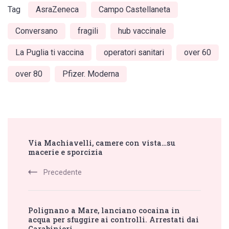
Tag
AsraZeneca
Campo Castellaneta
Conversano
fragili
hub vaccinale
La Puglia ti vaccina
operatori sanitari
over 60
over 80
Pfizer. Moderna
Post
Via Machiavelli, camere con vista…su
Navigation
macerie e sporcizia
Precedente
Polignano a Mare, lanciano cocaina in
acqua per sfuggire ai controlli. Arrestati dai
Carabinieri